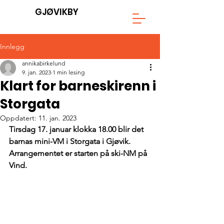
GJØVIKBY
Innlegg
annikabirkelund
9. jan. 2023
1 min lesing
Klart for barneskirenn i
Storgata
Oppdatert:
11. jan. 2023
Tirsdag 17. januar klokka 18.00 blir det 
barnas mini-VM i Storgata i Gjøvik. 
Arrangementet er starten på ski-NM på 
Vind.