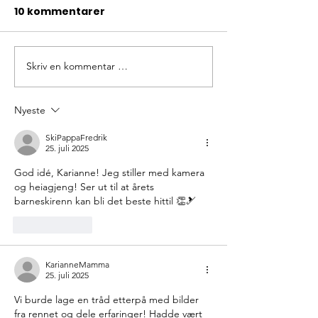
10 kommentarer
Skriv en kommentar …
– Kunne nok ikke
Raufoss-eleve
nådd like langt som
viktig for mat
skiløper
Nyeste
SkiPappaFredrik
25. juli 2025
God idé, Karianne! Jeg stiller med kamera 
og heiagjeng! Ser ut til at årets 
barneskirenn kan bli det beste hittil 👏🎿
Lik
Svar
KarianneMamma
25. juli 2025
Vi burde lage en tråd etterpå med bilder 
fra rennet og dele erfaringer! Hadde vært 