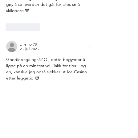
gøy å se hvordan det går for alles små 
skiløpere 💙
Lik
Svar
Lillemor78
25. juli 2025
Goodiebags også? Oi, dette begynner å 
ligne på en minifestival! Takk for tips – og 
eh, kanskje jeg også sjekker ut Ice Casino 
etter leggetid 😅
Lik
Svar
SkiPappaFredrik
25. juli 2025
Haha, Karianne, godt med litt voksenpause 
også innimellom 😁 Og ja – det stemmer 
med medaljene, og så har jeg hørt at de 