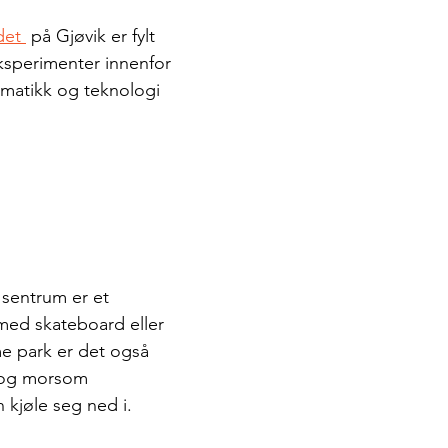
det 
 på Gjøvik er fylt 
ksperimenter innenfor 
matikk og teknologi 
 sentrum er et 
med skateboard eller 
e park er det også 
 og morsom 
kjøle seg ned i. 