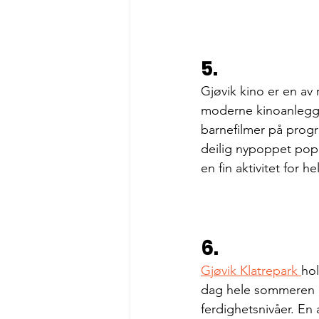
5. 
Gjøvik kino er en av
moderne kinoanlegg o
barnefilmer på prog
deilig nypoppet popc
en fin aktivitet for he
6. 
Gjøvik Klatrepark 
hol
dag hele sommeren og
ferdighetsnivåer. En