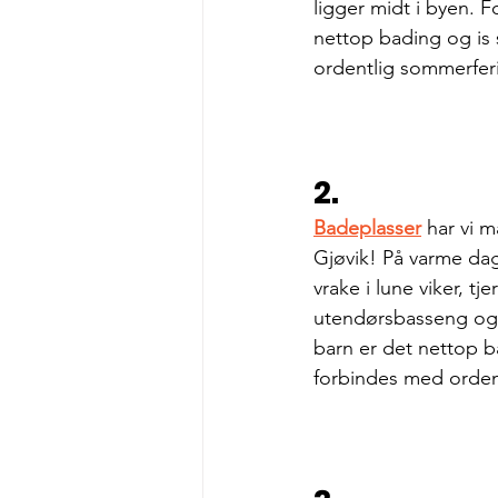
ligger midt i byen. 
nettop bading og is
ordentlig sommerferi
2.
Badeplasser
 har vi m
Gjøvik! På varme da
vrake i lune viker, tje
utendørsbasseng og
barn er det nettop b
forbindes med orden