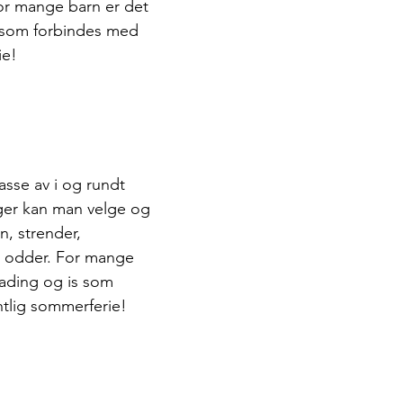
For mange barn er det 
 som forbindes med 
e! 
asse av i og rundt 
ger kan man velge og 
rn, strender, 
 odder. For mange 
ading og is som 
tlig sommerferie! 