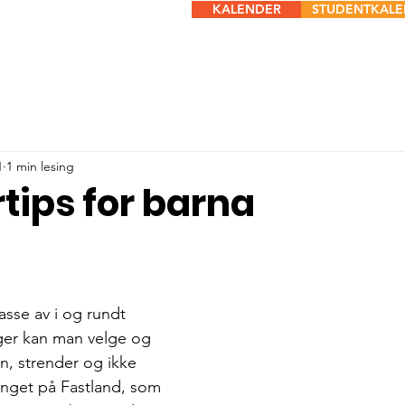
KALENDER
STUDENTKAL
1
1 min lesing
ips for barna
asse av i og rundt 
ger kan man velge og 
ern, strender og ikke 
nget på Fastland, som 