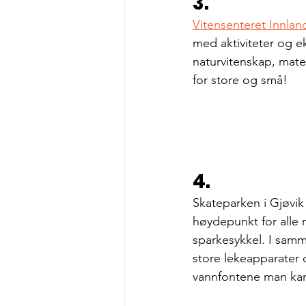
3.
Vitensenteret Innlan
med aktiviteter og e
naturvitenskap, mate
for store og små! 
4.
Skateparken i Gjøvik
høydepunkt for alle 
sparkesykkel. I samm
store lekeapparater
vannfontene man kan 