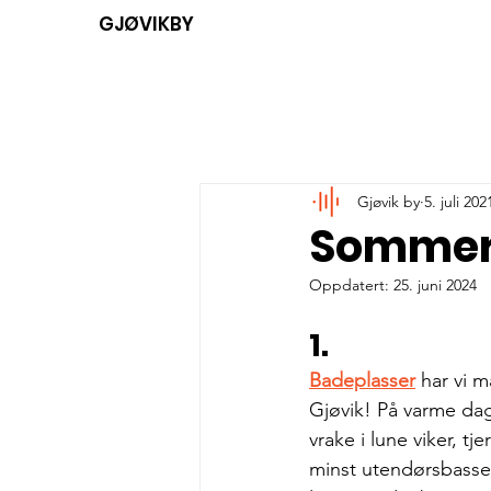
GJØVIKBY
Gjøvik by
5. juli 202
Sommert
Oppdatert:
25. juni 2024
1.
Badeplasser
 har vi m
Gjøvik! På varme da
vrake i lune viker, tj
minst utendørsbasse