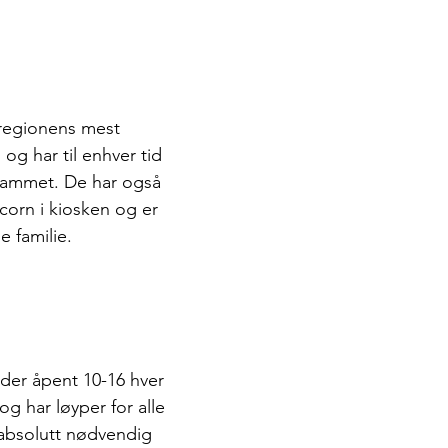
 regionens mest 
g har til enhver tid 
rammet. De har også 
orn i kiosken og er 
le familie. 
der åpent 10-16 hver 
 har løyper for alle 
 absolutt nødvendig 