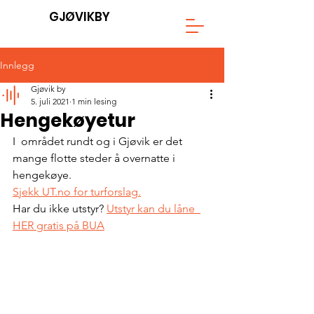
GJØVIKBY
Innlegg
Gjøvik by
5. juli 2021
1 min lesing
Hengekøyetur
I  området rundt og i Gjøvik er det 
mange flotte steder å overnatte i  
hengekøye. 
Sjekk UT.no for turforslag.
Har du ikke utstyr? 
Utstyr kan du låne  
HER gratis på BUA