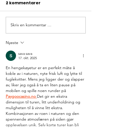
2 kommentarer
Skriv en kommentar …
Påskeferie med
Påskeferie m
vennegjengen
familien
Nyeste
sava sava
17. okt. 2025
En hengekøyetur er en perfekt måte å 
koble av i naturen, nyte frisk luft og lytte til 
fuglekvitter. Mens jeg ligger der og slapper 
av, liker jeg også å ta en liten pause på 
mobilen og spille noen runder på 
Paygoocasino.no
Det gir en ekstra 
dimensjon til turen, litt underholdning og 
muligheten til å vinne litt ekstra. 
Kombinasjonen av roen i naturen og den 
spennende atmosfæren på siden gjør 
opplevelsen unik. Selv korte turer kan bli 