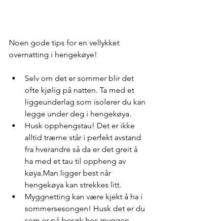
Noen gode tips for en vellykket 
overnatting i hengekøye!
Selv om det er sommer blir det 
ofte kjølig på natten. Ta med et 
liggeunderlag som isolerer du kan 
legge under deg i hengekøya.
Husk opphengstau! Det er ikke 
alltid trærne står i perfekt avstand 
fra hverandre så da er det greit å 
ha med et tau til oppheng av 
køya.Man ligger best når 
hengekøya kan strekkes litt. 
Myggnetting kan være kjekt å ha i 
sommersesongen! Husk det er du 
som er på besøk hos myggen, 