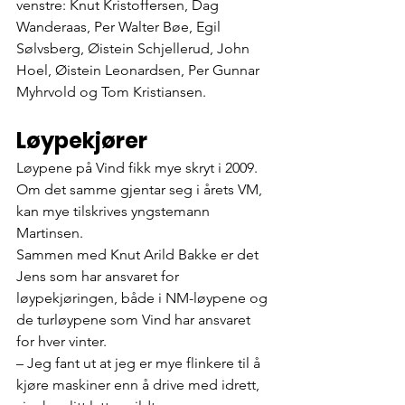
venstre: Knut Kristoffersen, Dag 
Wanderaas, Per Walter Bøe, Egil 
Sølvsberg, Øistein Schjellerud, John 
Hoel, Øistein Leonardsen, Per Gunnar 
Myhrvold og Tom Kristiansen.
Løypekjører
Løypene på Vind fikk mye skryt i 2009. 
Om det samme gjentar seg i årets VM, 
kan mye tilskrives yngstemann 
Martinsen.
Sammen med Knut Arild Bakke er det 
Jens som har ansvaret for 
løypekjøringen, både i NM-løypene og 
de turløypene som Vind har ansvaret 
for hver vinter.
– Jeg fant ut at jeg er mye flinkere til å 
kjøre maskiner enn å drive med idrett, 