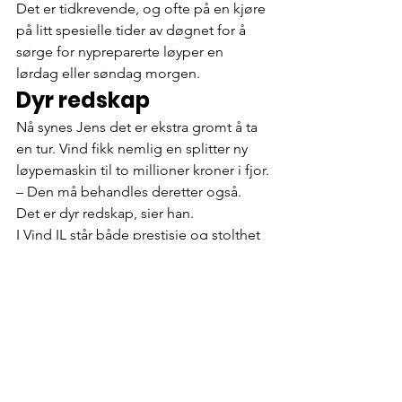
Det er tidkrevende, og ofte på en kjøre 
på litt spesielle tider av døgnet for å 
sørge for nypreparerte løyper en 
lørdag eller søndag morgen.
Dyr redskap
Nå synes Jens det er ekstra gromt å ta 
en tur. Vind fikk nemlig en splitter ny 
løypemaskin til to millioner kroner i fjor.
– Den må behandles deretter også. 
Det er dyr redskap, sier han.
I Vind IL står både prestisje og stolthet 
på spill når NM skal arrangeres. 
Klubbens medlemmer er klare til 
innsats for å vise hele Norge at på 
Gjøvik, der er vi gode på arrangement.
Gode skiforhold ser det også ut til å 
bli. Forvinteren har nærmest vært 
optimal, med både snø og 