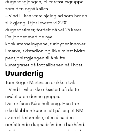
dugnadsgjengen, eller ressursgruppa 
som den også kalles.
– Vind IL kan være sjeleglad som har en 
slik gjeng. I fjor leverte vi 2200 
dugnadstimer, fordelt på vel 25 karer.
De jobbet med de nye 
konkurranseløypene, turløyper innover 
i marka, skistadion og ikke minst bidro 
pensjonistgjengen til å skifte 
kunstgraset på fotballbanen nå i høst.
Uvurderlig
Tom Roger Martinsen er ikke i tvil:
– Vind IL ville ikke eksistert på dette 
nivået uten denne gruppa.
Det er faren Kåre helt enig. Han tror 
ikke klubben kunne tatt på seg et NM 
av en slik størrelse, uten å ha den 
omfattende dugnadsånden i bakhånd.