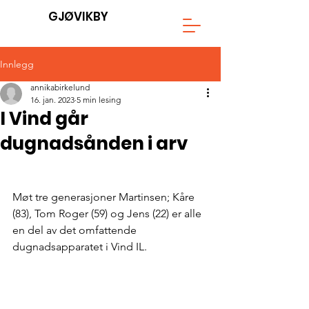
GJØVIKBY
Innlegg
annikabirkelund
16. jan. 2023
5 min lesing
I Vind går
dugnadsånden i arv
Møt tre generasjoner Martinsen; Kåre 
(83), Tom Roger (59) og Jens (22) er alle 
en del av det omfattende 
dugnadsapparatet i Vind IL.