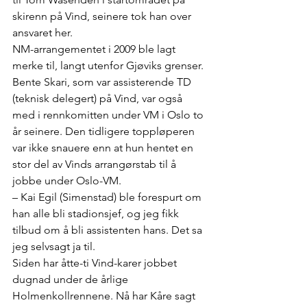
skirenn på Vind, seinere tok han over 
ansvaret her.
NM-arrangementet i 2009 ble lagt 
merke til, langt utenfor Gjøviks grenser. 
Bente Skari, som var assisterende TD 
(teknisk delegert) på Vind, var også 
med i rennkomitten under VM i Oslo to 
år seinere. Den tidligere toppløperen 
var ikke snauere enn at hun hentet en 
stor del av Vinds arrangørstab til å 
jobbe under Oslo-VM.
– Kai Egil (Simenstad) ble forespurt om 
han alle bli stadionsjef, og jeg fikk 
tilbud om å bli assistenten hans. Det sa 
jeg selvsagt ja til.
Siden har åtte-ti Vind-karer jobbet 
dugnad under de årlige 
Holmenkollrennene. Nå har Kåre sagt 