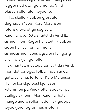
legger ned utallige timer på Vind-
plassen eller ute i løypene.
– Hva skulle klubben gjort uten 
dugnaden? spør Kåre Martinsen 
retorisk. Svaret gir seg selv.
Kåre har over 60 års fartstid i Vind IL, 
sønnen Tom Roger har vært i klubben 
siden han var fem år, mens 
sønnesønnen Jens også er i full gang – 
alle i forskjellige roller.
– Ski har tatt mesteparten av tida i Vind, 
men det var også fotball noen år da 
gutta var små, forteller Kåre Martinsen. 
Han er kanskje best kjent som 
«stemmen på Vind» etter speaker på 
utallige skirenn. Men Kåre har hatt 
mange andre roller; leder i skigruppa, 
løypekjører og primus motor i 