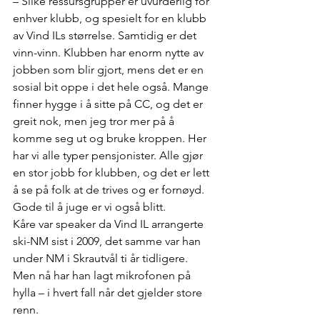
– Slike ressursgrupper er uvurderlig for 
enhver klubb, og spesielt for en klubb 
av Vind ILs størrelse. Samtidig er det 
vinn-vinn. Klubben har enorm nytte av 
jobben som blir gjort, mens det er en 
sosial bit oppe i det hele også. Mange 
finner hygge i å sitte på CC, og det er 
greit nok, men jeg tror mer på å 
komme seg ut og bruke kroppen. Her 
har vi alle typer pensjonister. Alle gjør 
en stor jobb for klubben, og det er lett 
å se på folk at de trives og er fornøyd. 
Gode til å juge er vi også blitt.
Kåre var speaker da Vind IL arrangerte 
ski-NM sist i 2009, det samme var han 
under NM i Skrautvål ti år tidligere. 
Men nå har han lagt mikrofonen på 
hylla – i hvert fall når det gjelder store 
renn.