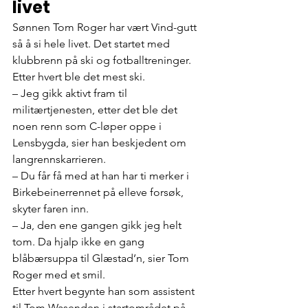
livet
Sønnen Tom Roger har vært Vind-gutt 
så å si hele livet. Det startet med 
klubbrenn på ski og fotballtreninger. 
Etter hvert ble det mest ski.
– Jeg gikk aktivt fram til 
militærtjenesten, etter det ble det 
noen renn som C-løper oppe i 
Lensbygda, sier han beskjedent om 
langrennskarrieren.
– Du får få med at han har ti merker i 
Birkebeinerrennet på elleve forsøk, 
skyter faren inn.
– Ja, den ene gangen gikk jeg helt 
tom. Da hjalp ikke en gang 
blåbærsuppa til Glæstad’n, sier Tom 
Roger med et smil.
Etter hvert begynte han som assistent 
til Tom Wasenden i startområdet på 