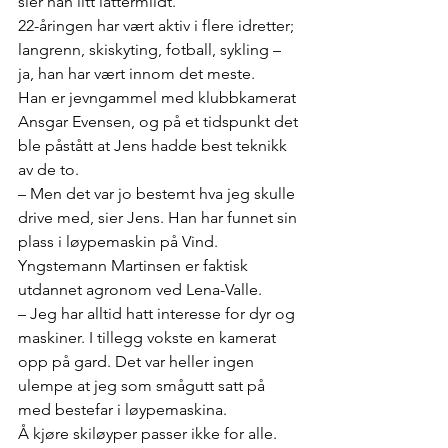
sier han litt lattermildt.
22-åringen har vært aktiv i flere idretter; 
langrenn, skiskyting, fotball, sykling – 
ja, han har vært innom det meste.
Han er jevngammel med klubbkamerat 
Ansgar Evensen, og på et tidspunkt det 
ble påstått at Jens hadde best teknikk 
av de to.
– Men det var jo bestemt hva jeg skulle 
drive med, sier Jens. Han har funnet sin 
plass i løypemaskin på Vind.
Yngstemann Martinsen er faktisk 
utdannet agronom ved Lena-Valle.
– Jeg har alltid hatt interesse for dyr og 
maskiner. I tillegg vokste en kamerat 
opp på gard. Det var heller ingen 
ulempe at jeg som smågutt satt på 
med bestefar i løypemaskina.
Å kjøre skiløyper passer ikke for alle. 