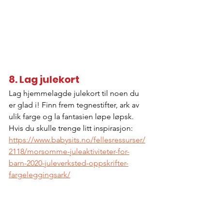
8. Lag julekort
Lag hjemmelagde julekort til noen du 
er glad i! Finn frem tegnestifter, ark av 
ulik farge og la fantasien løpe løpsk. 
Hvis du skulle trenge litt inspirasjon: 
https://www.babysits.no/fellesressurser/
2118/morsomme-juleaktiviteter-for-
barn-2020-juleverksted-oppskrifter-
fargeleggingsark/