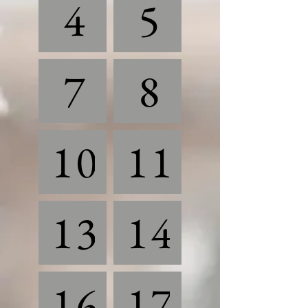
4
5
7
8
10
11
13
14
16
17