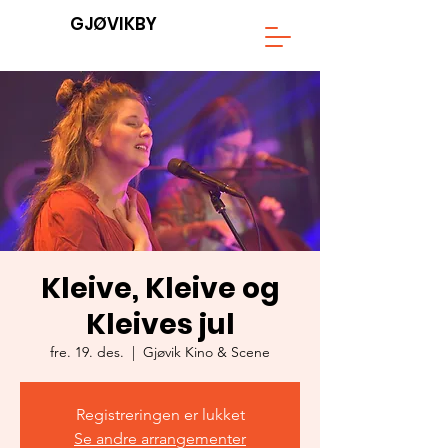
GJØVIKBY
Kleive, Kleive og
Kleives jul
fre. 19. des.
  |  
Gjøvik Kino & Scene
Registreringen er lukket
Se andre arrangementer